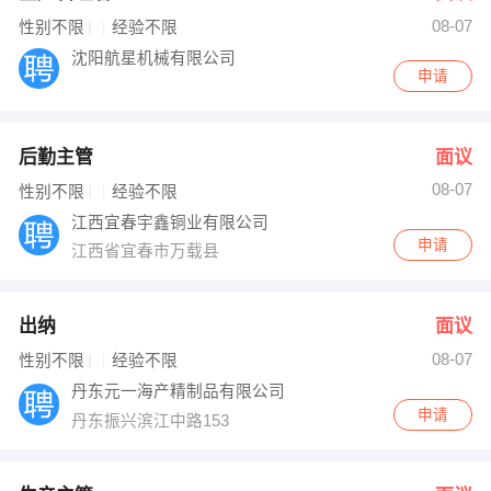
08-07
出纳
保险
性别不限
经验不限
沈阳航星机械有限公司
申请
编辑
法律
保洁
贸易采购
后勤主管
面议
跟单
理财顾问
08-07
性别不限
经验不限
江西宜春宇鑫铜业有限公司
其他职位
申请
江西省宜春市万载县
出纳
面议
08-07
性别不限
经验不限
丹东元一海产精制品有限公司
申请
丹东振兴滨江中路153