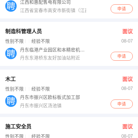
江西和惠配售电有限公司
申请
江西省宜春市高安市新街镇（江西省建筑陶瓷产业基地内
制造科管理人员
面议
08-07
性别不限
经验不限
丹东临港产业园区和本精密机械有限公司
申请
丹东东港桥东友好加油站附近
木工
面议
08-07
性别不限
经验不限
丹东市振兴区欧标板式加工部
申请
丹东市振兴区汤池镇
施工安全员
面议
08-07
性别不限
经验不限