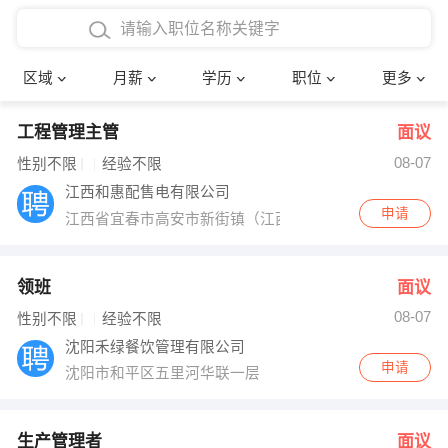
4000-5000元
本科
行政后勤
建筑装潢
确定
区域
月薪
学历
职位
更多
5000-8000元
硕士
销售岗位
教师
工程管理主管
面议
8000-12000元
博士
文员
护士
08-07
性别不限
经验不限
12000-20000元
财务会计
传单派发
江西和惠配售电有限公司
申请
江西省宜春市高安市新街镇（江西省建筑陶瓷产业基地内
其他
超市零售
促销导购
网络IT
保健按摩
领班
面议
08-07
性别不限
经验不限
快递员
前台接待
沈阳禾绿餐饮管理有限公司
申请
沈阳市和平区五里河华联一层
收银员
技术员/工程师
水电/机修
部门经理
生产管理者
面议