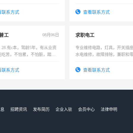
土车
师，求周一至周五辅导老师的
看联系方式
查看联系方式
普工
08月06日
求职电工
28.有c本，驾龄5年，有从业资
专业维修电路，灯具，开关插
能吃苦，不怕累，不怕脏，踏
水电维修，故障排除，兼职和
求稳定工作一份，保险不干
看联系方式
查看联系方式
信息
招聘资讯
发布简历
企业入驻
会员中心
法律申明
们