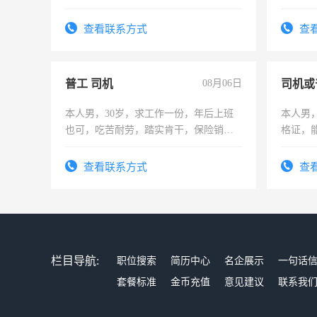
六，渣
查看联系方式
查
普工 司机
08月06日
司机或
本人男，30岁，求工作一份，年后上班
本人男，
也可，吃苦耐劳，踏实肯干，保险销售
格证，
勿扰
实，需
查看联系方式
查
栏目导航:
职位搜索
简历中心
名企展示
一句话
套餐标准
金币充值
意见建议
联系我