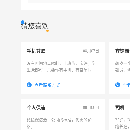
猜您喜欢
手机兼职
08月07日
没有时间地点限制，上班族，宝妈，学
想找一
生党都可，只要你有手机，有空闲时
银员，
间，一单一结，一天二三十不成问题，
工，麻
勤快的四五十，每天挣零花钱没问题！
号同微
查看联系方式
查
个人保洁
08月06日
司机
诚揽保洁活，公司的标准，优惠的价
35岁
格。
跑长途