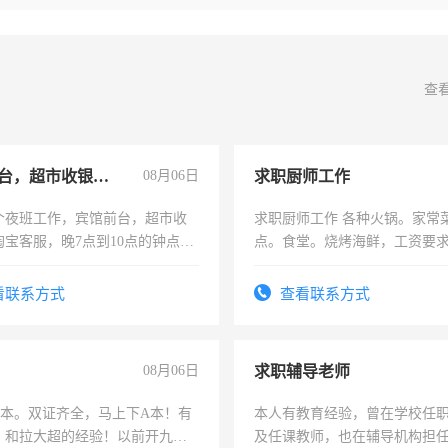
查
宾馆前台，超市收银员，淘宝客服
08月06日
求职厨师工作
个夜班工作，宾馆前台，超市收
求职厨师工作 各种火锅。家常
淘宝客服，晚7点到10点的钟点
点。食堂。烧烤海鲜，工资要求6
烦看到的老板加我微信聊，手机
上
信
看联系方式
查看联系方式
08月06日
求职辅导老师
，B本。双证齐全，马上下A本！有
本人有教育经验，曾在学校任
，和拉大超的经验！以前开九米
及任课教师，也在辅导机构担