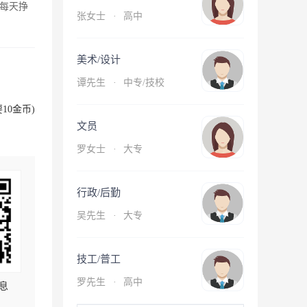
每天挣
张女士
·
高中
美术/设计
谭先生
·
中专/技校
10金币)
文员
罗女士
·
大专
行政/后勤
吴先生
·
大专
技工/普工
罗先生
·
高中
息