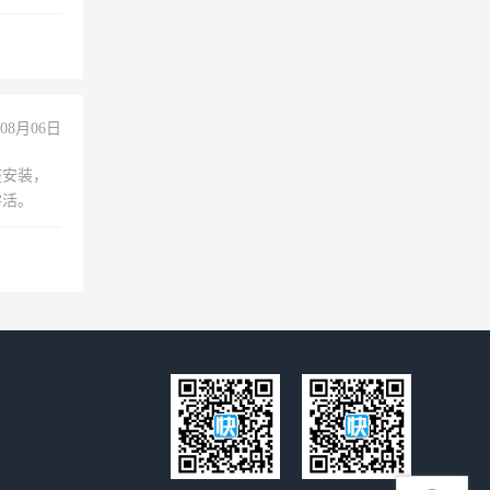
工作
08月06日
座安装，
零活。