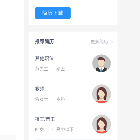
简历下载
推荐简历
更多简历
其他职位
范先生
·
硕士
教师
俞女士
·
本科
技工/普工
叶女士
·
高中以下