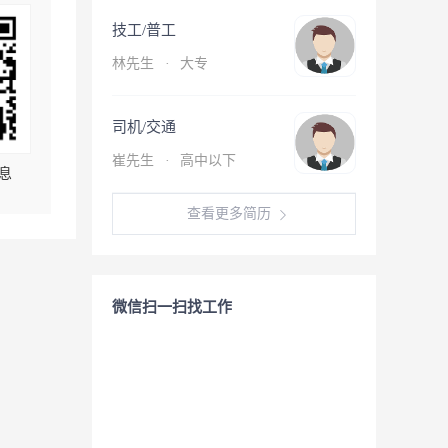
技工/普工
林先生
·
大专
司机/交通
崔先生
·
高中以下
息
查看更多简历
微信扫一扫找工作