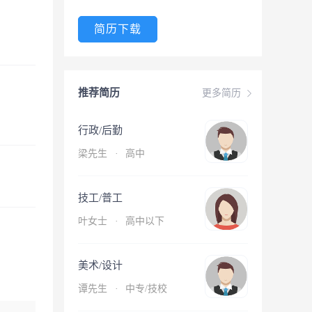
简历下载
推荐简历
更多简历
行政/后勤
梁先生
·
高中
技工/普工
叶女士
·
高中以下
美术/设计
谭先生
·
中专/技校