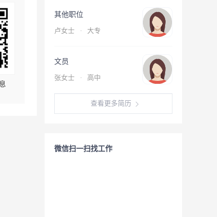
其他职位
卢女士
·
大专
文员
张女士
·
高中
息
查看更多简历
微信扫一扫找工作