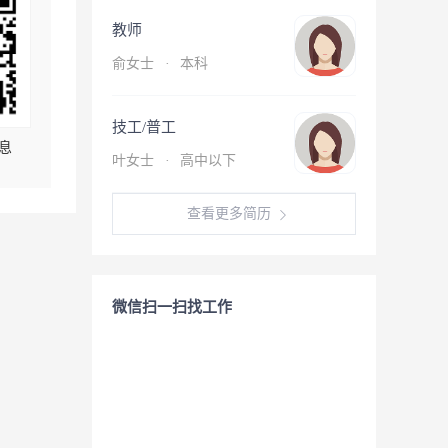
教师
俞女士
·
本科
技工/普工
息
叶女士
·
高中以下
查看更多简历
微信扫一扫找工作